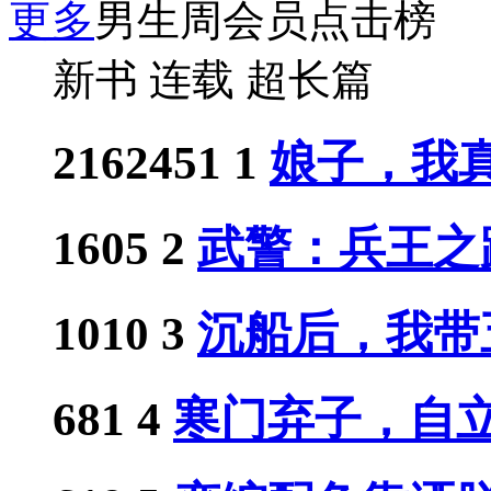
更多
男生周会员点击榜
新书
连载
超长篇
2162451
1
娘子，我真
1605
2
武警：兵王之
1010
3
沉船后，我带五
681
4
寒门弃子，自立门