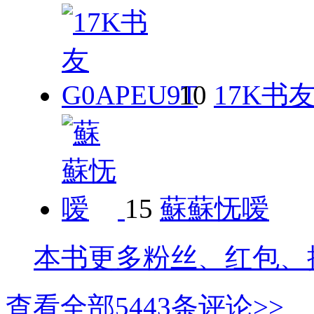
10
17K书友
15
蘇蘇怃嗳
本书更多粉丝、红包、
查看全部
5443
条评论>>