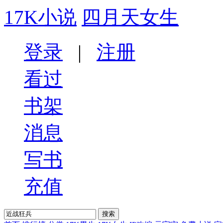
17K小说
四月天女生
登录
|
注册
看过
书架
消息
写书
充值