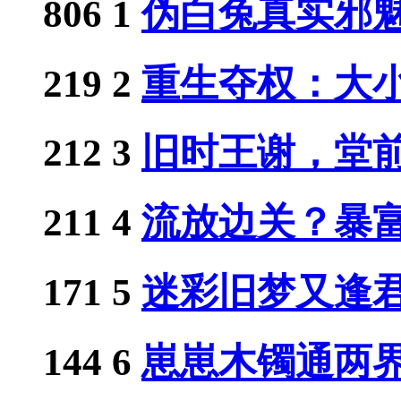
806
1
伪白兔真实邪
219
2
重生夺权：大小姐
212
3
旧时王谢，堂
211
4
流放边关？暴富从
171
5
迷彩旧梦又逢
144
6
崽崽木镯通两界，