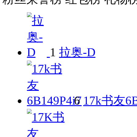
1
拉奥-D
6
17k书友6B