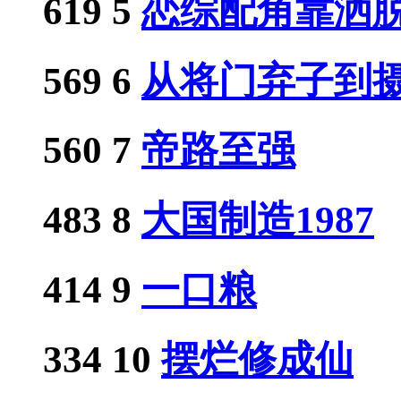
619
5
恋综配角靠洒脱人
569
6
从将门弃子到摄政
560
7
帝路至强
483
8
大国制造1987
414
9
一口粮
334
10
摆烂修成仙