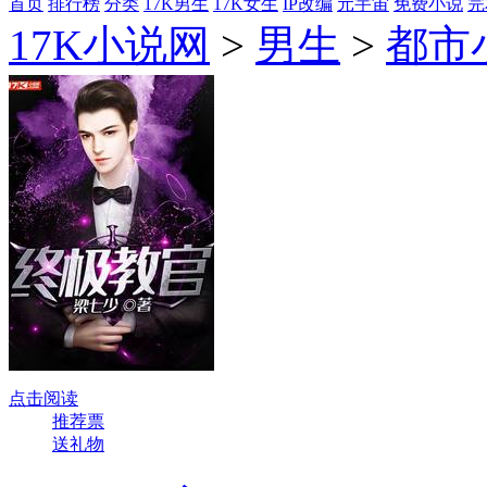
首页
排行榜
分类
17K男生
17K女生
IP改编
元宇宙
免费小说
完
17K小说网
>
男生
>
都市
点击阅读
推荐票
送礼物