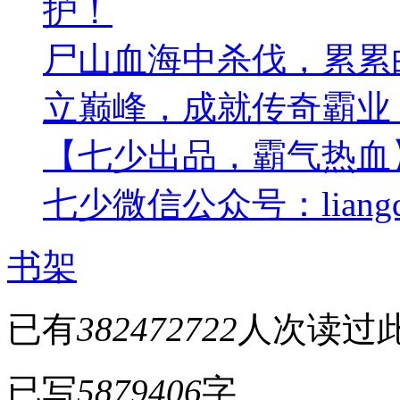
护！
尸山血海中杀伐，累累
立巅峰，成就传奇霸业
【七少出品，霸气热血】魔
七少微信公众号：liangq
书架
已有
382472722
人次读过
已写
5879406
字