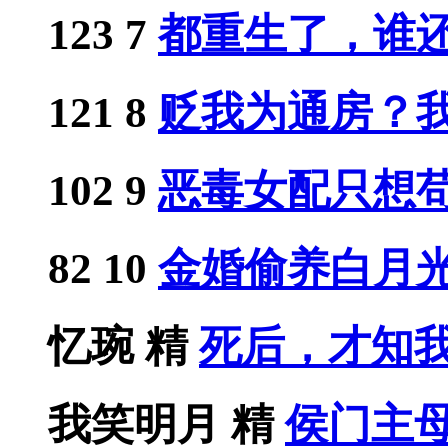
123
7
都重生了，谁还惯
121
8
贬我为通房？我带
102
9
恶毒女配只想苟，
82
10
金婚偷养白月光？
忆琬
精
死后，才知
我笑明月
精
侯门主