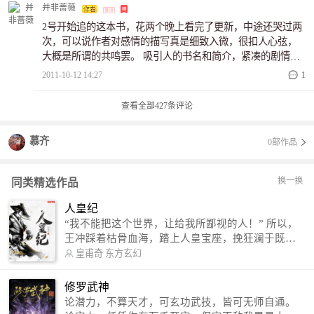
了，一路走来，历经风雨，他和安宜之间的感情想必应该已
并非蔷薇
经很深了吧！两个人之间的感情不可能因为一个深字而摆脱
2号开始追的这本书，花两个晚上看完了更新，中途还哭过两
生活中的种种误会，或是彻底
次，可以说作者对感情的描写真是细致入微，很扣人心弦，
大概是所谓的共鸣罢。 吸引人的书名和简介，紧凑的剧情，
我一直在被窝里拿着爪机看前面的非VIP部分看到很晚，现在
2011-10-12 14:27
1
追更新，在这小抱怨一下更新，等的人心急如焚啊！ 安宜，
赖祈俊，欧泽，冷非竞，等等，文中的这些人，人物性格都
查看全部
427
条评论
很鲜明。从一开始对赖祈俊的愤恨，到慢慢喜欢上。这个
人，略微有些孤僻，高高在
慕齐
0部作品
换一换
同类精选作品
人皇纪
“我不能把这个世界，让给我所鄙视的人！” 所以，
王冲踩着枯骨血海，踏上人皇宝座，挽狂澜于既
倒，扶大厦之将倾，成就了一段无上的传说！ 微信
皇甫奇
东方玄幻
公众号：皇甫奇 （微信号：huangfuqi1985） 新浪
微博：皇甫奇（地址：http://weibo.com/u/25284575
修罗武神
87） QQ交流群：320238210【普通群】 574501330
论潜力，不算天才，可玄功武技，皆可无师自通。
【VIP订阅群】 欢迎大家关注。