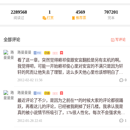
的心……我的新文《防狼手册：总裁扑上门》地址：
http://www.17k.com/book/407813.html
2289568
1
4569
707201
阅读过
打赏
推荐票
完本
全部评论
写评论
路曼曼曼
看了这一章，突然觉得赖祁俊跟安宜翻脸是另有玄机的啊。
我觉得吧，可能一开始赖祁俊心里对安宜的不满只是因为轩
轩的死而让他失去了理智，这么多天他心里也该想明白了。
他这么聪明，考虑事情应该是很周全的，比如公司这件事
2012-02-02 11:56
0
上，虽然在表面上是放手了，但实际上是换着法儿地跟安成
勇玩。那么，现在赖祁俊跟安宜打官司是不是也就是为了让
路曼曼曼
安成勇看看他跟安宜反目成仇，让安成勇放心地享受而暂时
最近评论了不少，是因为之前在**的时候大家的评论都很踊
忽略他的小动作，忘记对付他？明知道安宜会和自己对抗，
跃，再看这儿的评论，已经被我刷掉了好几楼。我承认我是
明知道自己可能拿不到阳阳的抚养权，那么这官司应该就是
真的被小说情节所吸引了，17k很人性化，每次不会强求充上
赖祁俊对付安成勇的另一个办法吧。唉诶~~~不知道我猜的对
几十rmb。废话不多说，我觉得我应该和众多读者一样，先是
2012-01-26 22:41
1
不对呢！
欣赏欧泽，然后这种欣赏又被赖祁俊强大的人格魅力所取代