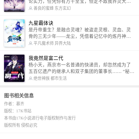
论实力，任凭你有万千至宝，但定不敌我界灵大
军。 我是谁？天下众生视我为修罗，却不知，我以
善良的蜜蜂
东方玄幻
修罗成武神。 （想看修罗武神番外，请关注蜜蜂微
信公众号：善良的蜜蜂后援会）
九星霸体诀
是丹帝重生？是融合灵魂？被盗走灵根、灵血、灵
骨的三无少年——龙尘，凭借着记忆中的炼丹神
术，修行神秘功法九星霸体诀，拨开重重迷雾，解
平凡魔术师
异界大陆
开惊天之局。 手掌天地乾坤，脚踏日月星辰，
勾搭各色美女，镇压恶鬼邪神。 江湖传闻：龙
我竟然是富二代
尘一到，地吼天啸。龙尘一出，鬼泣神哭。 本
杨小天，燕京市一名普通的快递员，却忽然成为了
故事纯属虚构，如有雷同，那就是真事儿，想要对
五百亿遗产的继承人和双子集团的董事长…… “秘
号入座，抓紧时间进群：487963015 微信公众号：
书，给我定制一套百亿富翁的吃喝住行标准！” “好
绝世神族
都市生活
平凡魔术师,或者搜索：pingfanmoshushi1982,公众
的，杨总。” “你晚上在我的床上安排五个嫩模是怎
号上有问必答，福利多多！
么回事？” “回杨总，这就是百亿富翁的标准。” “车
图书相关信息
呢？” “回杨总，开车太堵，已经给你安排了直升
作者：慕齐
机。” 从此，开启杨小天的百亿富翁之旅，只有他不
敢想的，没有秘书办不到的。
版权：17K书站
本书由17K小说进行电子版权制作与发行
版权所有 侵权必究