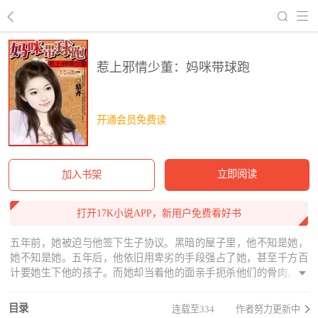
回到书架
惹上邪情少董：妈咪带球跑
开通会员免费读
立即阅读
加入书架
打开17K小说APP，新用户免费看好书
五年前，她被迫与他签下生子协议。黑暗的屋子里，他不知是她，
她不知是她。五年后，他依旧用卑劣的手段强占了她，甚至千方百
计要她生下他的孩子。而她却当着他的面亲手扼杀他们的骨肉。并
用沾染了鲜血的手冲他嘶吼：赖祁俊，我不是你的禁脔！她也曾渴
望过，爱过，最终只落得一个再无心可伤。他恨她的欺骗，恨她的
目录
连载至334
作者努力更新中
决绝，可当她真正要离开的时候，他却发现，原来痛的，竟是自己