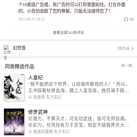
个10星级广告楼，有广告的可以打到里面如住。打在外面
的，小吾怕会脏了您的尊躯，只能无法接待您了！
2011-05-15 18:22
16
查看全部
241
条评论
幻世吾
2部作品
换一换
同类精选作品
人皇纪
“我不能把这个世界，让给我所鄙视的人！” 所以，
王冲踩着枯骨血海，踏上人皇宝座，挽狂澜于既
倒，扶大厦之将倾，成就了一段无上的传说！ 微信
皇甫奇
东方玄幻
公众号：皇甫奇 （微信号：huangfuqi1985） 新浪
微博：皇甫奇（地址：http://weibo.com/u/25284575
修罗武神
87） QQ交流群：320238210【普通群】 574501330
论潜力，不算天才，可玄功武技，皆可无师自通。
【VIP订阅群】 欢迎大家关注。
论实力，任凭你有万千至宝，但定不敌我界灵大
军。 我是谁？天下众生视我为修罗，却不知，我以
善良的蜜蜂
东方玄幻