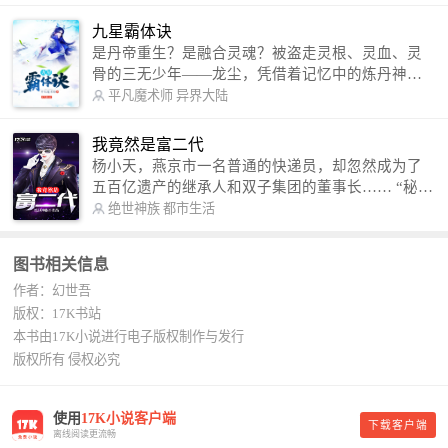
修罗成武神。 （想看修罗武神番外，请关注蜜蜂微
信公众号：善良的蜜蜂后援会）
九星霸体诀
是丹帝重生？是融合灵魂？被盗走灵根、灵血、灵
骨的三无少年——龙尘，凭借着记忆中的炼丹神
术，修行神秘功法九星霸体诀，拨开重重迷雾，解
平凡魔术师
异界大陆
开惊天之局。 手掌天地乾坤，脚踏日月星辰，
勾搭各色美女，镇压恶鬼邪神。 江湖传闻：龙
我竟然是富二代
尘一到，地吼天啸。龙尘一出，鬼泣神哭。 本
杨小天，燕京市一名普通的快递员，却忽然成为了
故事纯属虚构，如有雷同，那就是真事儿，想要对
五百亿遗产的继承人和双子集团的董事长…… “秘
号入座，抓紧时间进群：487963015 微信公众号：
书，给我定制一套百亿富翁的吃喝住行标准！” “好
绝世神族
都市生活
平凡魔术师,或者搜索：pingfanmoshushi1982,公众
的，杨总。” “你晚上在我的床上安排五个嫩模是怎
号上有问必答，福利多多！
么回事？” “回杨总，这就是百亿富翁的标准。” “车
图书相关信息
呢？” “回杨总，开车太堵，已经给你安排了直升
作者：幻世吾
机。” 从此，开启杨小天的百亿富翁之旅，只有他不
敢想的，没有秘书办不到的。
版权：17K书站
本书由17K小说进行电子版权制作与发行
版权所有 侵权必究
使用
17K小说客户端
下载客户端
离线阅读更流畅