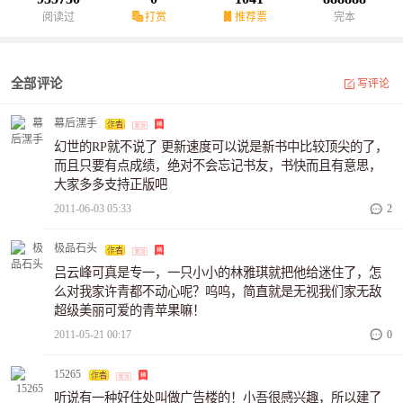
阅读过
打赏
推荐票
完本
全部评论
写评论
幕后潶手
幻世的RP就不说了 更新速度可以说是新书中比较顶尖的了，
而且只要有点成绩，绝对不会忘记书友，书快而且有意思，
大家多多支持正版吧
2011-06-03 05:33
2
极品石头
吕云峰可真是专一，一只小小的林雅琪就把他给迷住了，怎
么对我家许青都不动心呢？呜呜，简直就是无视我们家无敌
超级美丽可爱的青苹果嘛！
2011-05-21 00:17
0
15265
听说有一种好住处叫做广告楼的！小吾很感兴趣，所以建了