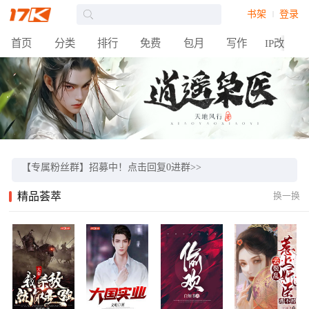
书架
登录
【征文】2024北京中轴线征文火热上线，万元奖金等你来！>>
【活动】17K小说17周年站庆活动福利多多，邀你参与！>>
首页
分类
排行
免费
包月
写作
IP改编
【新书】大神“肥茄子”新书马上阅读>>
【热门】《狂飙》官方授权同名小说>>
【原著】《流浪地球》小说点击阅读>>
【重磅】“开元奖”“奇想奖”获奖作品名单>>
【专属粉丝群】招募中！点击回复0进群>>
【重磅】梦想积分全新上线！为爱发电，筑梦起航>>
精品荟萃
换一换
【征文】2024北京中轴线征文火热上线，万元奖金等你来！>>
【活动】17K小说17周年站庆活动福利多多，邀你参与！>>
【新书】大神“肥茄子”新书马上阅读>>
【热门】《狂飙》官方授权同名小说>>
【原著】《流浪地球》小说点击阅读>>