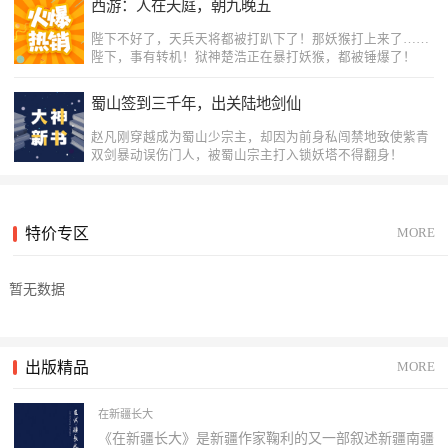
西游：人在天庭，朝九晚五
陛下不好了，天兵天将都被打趴下了！那妖猴打上来了……
陛下，事有转机！狱神楚浩正在暴打妖猴，都被锤爆了！
蜀山签到三千年，出关陆地剑仙
赵凡刚穿越成为蜀山少宗主，却因为前身私闯禁地致使紫青
双剑暴动误伤门人，被蜀山宗主打入锁妖塔不得翻身！
逃荒？替嫁福妃手握千亿物资
特价专区
MORE
现代女特工，穿越逃荒，手握千亿物资，一路娇养病娇战
神，霸气复仇。
暂无数据
独断万古
龙纹战神惊天变，独断万古冠军侯。我叫方休，谁惹我，我
就和他至死方休
出版精品
MORE
原来医生爽文这么上头？
在新疆长大
致敬抗疫一线的医护人员
《在新疆长大》是新疆作家鞠利的又一部叙述新疆南疆