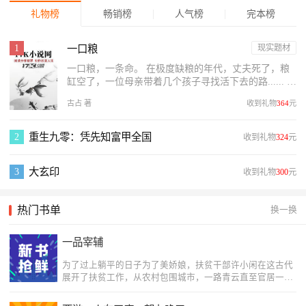
礼物榜
畅销榜
人气榜
完本榜
一口粮
现实题材
一口粮，一条命。 在极度缺粮的年代，丈夫死了，粮
缸空了，一位母亲带着几个孩子寻找活下去的路...... 母
亲发现粮仓的土坯墙上有道缝，她让儿子钻进去。但她
古占 著
收到礼物
364
元
没想到...
重生九零：凭先知富甲全国
收到礼物
324
元
大玄印
收到礼物
300
元
热门书单
换一换
一品宰辅
为了过上躺平的日子为了美娇娘，扶贫干部许小闲在这古代
展开了扶贫工作，从农村包围城市，一路青云直至官居一
品！