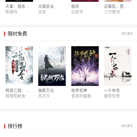
大秦：我杀敌就能变强
大国实业
偷欢
云鬓乱：惹上奸臣逃不掉
【重磅】“开元奖”“奇想奖”获奖作品名单>>
陈喵呜
文屹
白知书
三尺锦书
【专属粉丝群】招募中！点击回复0进群>>
【重磅】梦想积分全新上线！为爱发电，筑梦起航>>
限时免费
MORE
网游三国：开局获得神级建村令
独断万古
修罗武神
一介布衣
我想吃鲈鱼
苏月夕
善良的蜜蜂
肆意狂想
排行榜
MORE