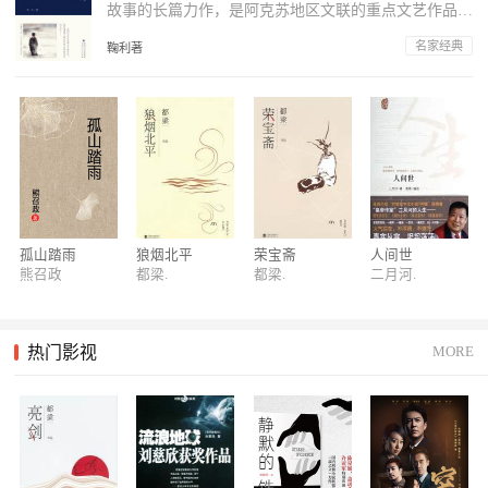
故事的长篇力作，是阿克苏地区文联的重点文艺作品扶
持项目工程。描述了上世纪60年代到70年...
名家经典
鞠利著
80万书友熬夜追的书
80万书友熬夜追，宅家这些天，全靠这个书单里的好书下
饭！
好书全本看：折扣不限时！
保住你的钱包，这些完结好书全本购买，好看还优惠！
孤山踏雨
狼烟北平
荣宝斋
人间世
女频新书，抢鲜看！
熊召政
都梁.
都梁.
二月河.
“报告总裁，夫人被送去非洲挖矿已经三年了。” “她后悔了
吗?” “没有。她一点矿没挖，时间全用来在17K小说网看小说
了。还说2020年的爆款书单，一定要看!”
热门影视
MORE
2019年，最火爆书单来了！
那些让你看了又看，看完还不过瘾，能够抵御过节无聊尴尬
的好书，都给你整理出来了！
大神老施新书：霸婿崛起！