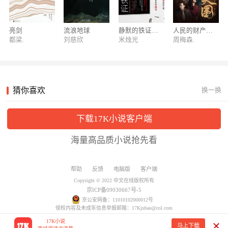
美女总裁嫁给世家废物二少爷，受尽白眼与嘲讽却不离不
弃，终等到蛰伏数年废物二少爷一朝崛起，搅动风云，成就
亮剑
流浪地球
静默的铁证（网剧《真相》原著）
人民的财产（电视剧《突围》原著）
最强夫婿！
都梁.
刘慈欣
米烛光
周梅森.
大神肥茄子新书：近身狂婿
上门女婿大婚后离奇失踪，杳无音讯。再现身时，他变身护
妻狂魔，软饭硬吃；如同一头下山猛虎，王者归来，名扬天
下！
猜你喜欢
换一换
鬼谷子：智慧游戏系列丛书！
鬼谷子深不可测的智慧，带你走向人生成功的巅峰！
下载17K小说客户端
海量高品质小说抢先看
大神伪戒新书：第九特区
灾变过后，满目疮痍。粮食匮乏，资源紧俏，局势混乱，从
帮助
反馈
电脑版
客户端
待规划区杀出来的青年，崛起于第九特区！
Copyright © 2022 中文在线版权所有
京ICP备09030667号-5
【北京十月文学月】火爆热销书
京公安网备：11010102000012号
侵权内容及未成年信息举报邮箱：17Kjubao@col.com
北京十月文学月，火爆热销书展！
17K小说
马上下载